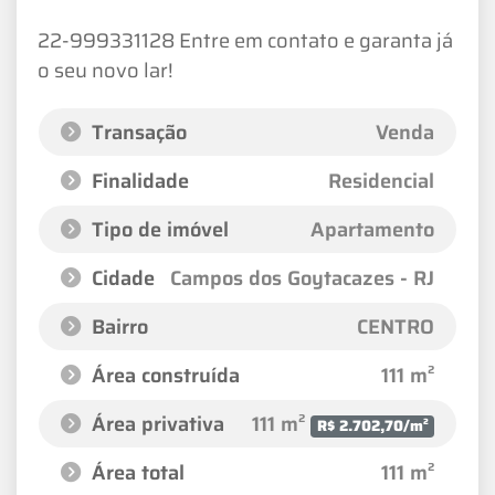
22-999331128 Entre em contato e garanta já
o seu novo lar!
Transação
Venda
Finalidade
Residencial
Tipo de imóvel
Apartamento
Cidade
Campos dos Goytacazes - RJ
Bairro
CENTRO
Área construída
111 m²
Área privativa
111 m²
R$ 2.702,70/m²
Área total
111 m²