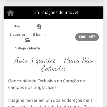
Informações do imóvel
3 quartos
2 banh.
Cód.
1457
1 Vaga coberta
Apto 3 quartos - Praça São
Salvador
Oportunidade Exclusiva no Coração de
Campos dos Goytacazes!
Imagine morar em um dos endereços mais
desejados da cidade, de frente para a Praça