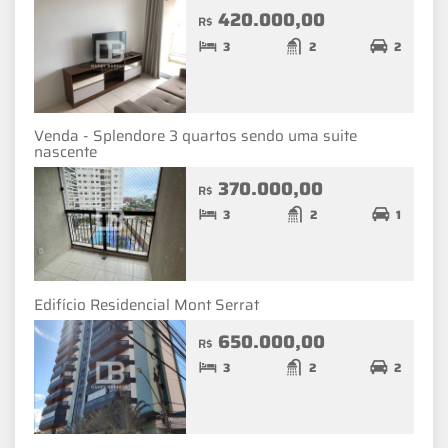
420.000,00
R$
3
2
2
Venda - Splendore 3 quartos sendo uma suite
nascente
370.000,00
R$
3
2
1
Edifício Residencial Mont Serrat
650.000,00
R$
3
2
2