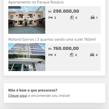
Apartamento no Parque Rosário
290.000,00
R$
3
2
1
Rolland Garros | 3 quartos sendo uma suite 760mil
760.000,00
R$
3
2
2
Não é bem o que procurava?
Clique aqui
e encomende seu imóvel